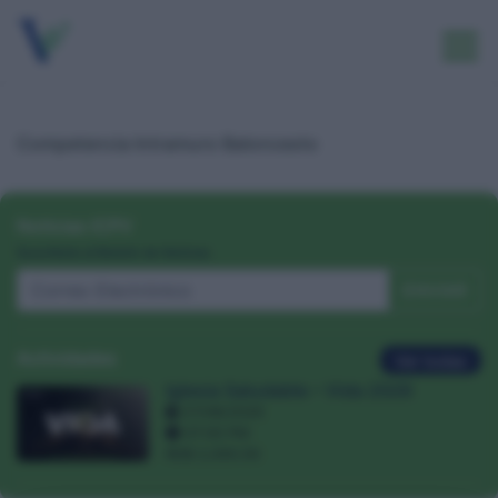
Competencia Intramuro Baloncesto
Noticias ICPV
Suscríbete al Boletín de Noticias
ENVIAR
Actividades
Ver todas
Iglesia Saludable – Vida 2026
27/08/2026
07:00 PM
RD$ 2,000.00