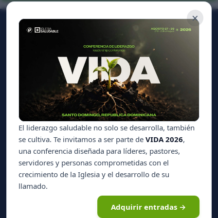
×
CONTÁCTANOS
Calle 26 de Enero No. 3
Entre Av. Sarasota y Rómulo Betancourt
Edificio Colegio Cristiano Génesis, 4to. piso
Ens. Bella Vista, Santo Domingo, D.N., República Dominicana.
809 534 6080
info@icpv.org
El liderazgo saludable no solo se desarrolla, también
POLÍTICAS
se cultiva. Te invitamos a ser parte de
VIDA 2026
,
Envíos y Devoluciones
una conferencia diseñada para líderes, pastores,
servidores y personas comprometidas con el
Preguntas Frecuentes
crecimiento de la Iglesia y el desarrollo de su
Políticas de Uso
llamado.
Política de Privacidad
Adquirir entradas →
Política de Garantía