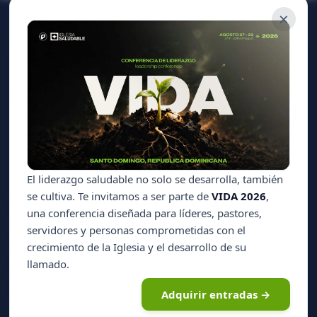
×
CONTÁCTANOS
Calle 26 de Enero No. 3
Entre Av. Sarasota y Rómulo Betancourt
Edificio Colegio Cristiano Génesis, 4to. piso
Ens. Bella Vista, Santo Domingo, D.N., República Dominicana.
809 534 6080
info@icpv.org
POLÍTICAS
El liderazgo saludable no solo se desarrolla, también
se cultiva. Te invitamos a ser parte de
VIDA 2026
,
Envíos y Devoluciones
una conferencia diseñada para líderes, pastores,
Preguntas Frecuentes
servidores y personas comprometidas con el
crecimiento de la Iglesia y el desarrollo de su
Políticas de Uso
llamado.
Política de Privacidad
Adquirir entradas →
Política de Garantía