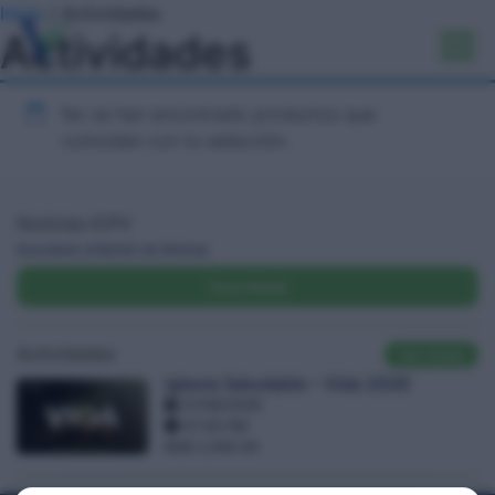
Inicio
/ Actividades
Actividades
No se han encontrado productos que
coincidan con tu selección.
Noticias ICPV
Suscríbete al Boletín de Noticias
Suscríbete
Actividades
Ver todas
Iglesia Saludable – Vida 2026
27/08/2026
07:00 PM
RD$ 2,000.00