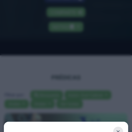
COMPARTE
NOTAS
PRÉDICAS
Filtrar por:
Búsqueda
Autor: Euri Cabral
Orden
Orden
Ver todas
×