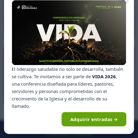
Ser como Jesús
Euri Cabral
El liderazgo saludable no solo se desarrolla, también
se cultiva. Te invitamos a ser parte de
VIDA 2026
,
una conferencia diseñada para líderes, pastores,
Matrimonios en Cuarentena
servidores y personas comprometidas con el
Euri Cabral, Zinayda Rodríguez
crecimiento de la Iglesia y el desarrollo de su
llamado.
Adquirir entradas →
CONTÁCTANOS