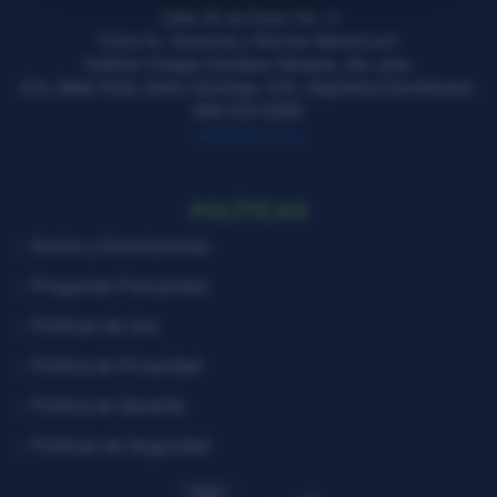
Calle 26 de Enero No. 3
Entre Av. Sarasota y Rómulo Betancourt
Edificio Colegio Cristiano Génesis, 4to. piso
Ens. Bella Vista, Santo Domingo, D.N., República Dominicana.
809 534 6080
info@icpv.org
POLÍTICAS
Envíos y Devoluciones
Preguntas Frecuentes
Políticas de Uso
Política de Privacidad
Política de Garantía
Políticas de Seguridad