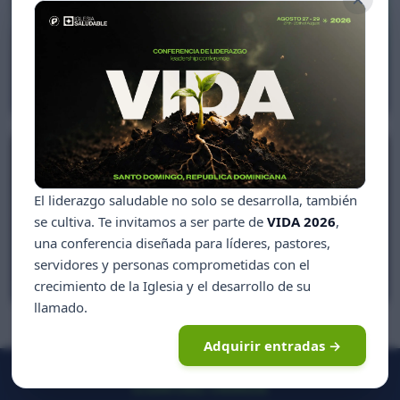
Ser como Jesús
Euri Cabral
El liderazgo saludable no solo se desarrolla, también
se cultiva. Te invitamos a ser parte de
VIDA 2026
,
una conferencia diseñada para líderes, pastores,
Matrimonios en Cuarentena
servidores y personas comprometidas con el
Euri Cabral, Zinayda Rodríguez
crecimiento de la Iglesia y el desarrollo de su
llamado.
Adquirir entradas →
CONTÁCTANOS