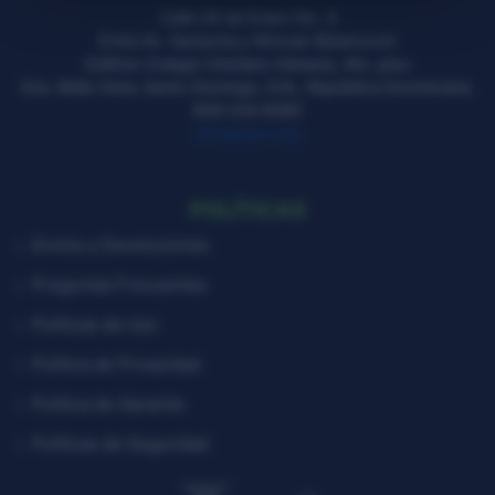
Calle 26 de Enero No. 3
Entre Av. Sarasota y Rómulo Betancourt
Edificio Colegio Cristiano Génesis, 4to. piso
Ens. Bella Vista, Santo Domingo, D.N., República Dominicana.
809 534 6080
info@icpv.org
POLÍTICAS
Envíos y Devoluciones
Preguntas Frecuentes
Políticas de Uso
Política de Privacidad
Política de Garantía
Políticas de Seguridad