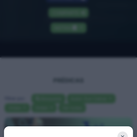
COMPARTE
NOTAS
PRÉDICAS
Filtrar por:
Búsqueda
Autor: Euri Cabral
Orden
Orden
Ver todas
×