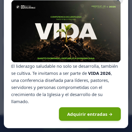
Otras voces
Profeta Greg Miller
El liderazgo saludable no solo se desarrolla, también
se cultiva. Te invitamos a ser parte de
VIDA 2026
,
una conferencia diseñada para líderes, pastores,
Entendiendo profecías
servidores y personas comprometidas con el
Profeta Greg Miller
crecimiento de la Iglesia y el desarrollo de su
llamado.
Adquirir entradas →
CONTÁCTANOS