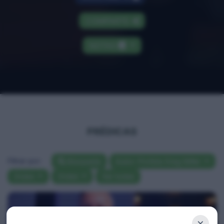
COMPARTE
NOTAS
PRÉDICAS
Filtrar por:
Búsqueda
Autor: Profeta Greg Miller
Orden
Orden
Ver todas
×