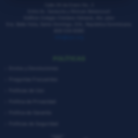
Calle 26 de Enero No. 3
Entre Av. Sarasota y Rómulo Betancourt
Edificio Colegio Cristiano Génesis, 4to. piso
Ens. Bella Vista, Santo Domingo, D.N., República Dominicana.
809 534 6080
info@icpv.org
POLÍTICAS
Envíos y Devoluciones
Preguntas Frecuentes
Políticas de Uso
Política de Privacidad
Política de Garantía
Políticas de Seguridad